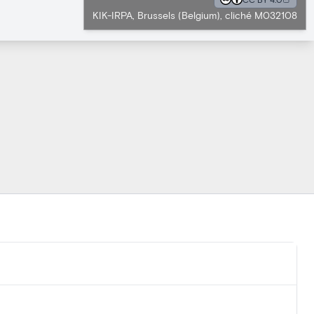
KIK-IRPA, Brussels (Belgium), cliché M032108