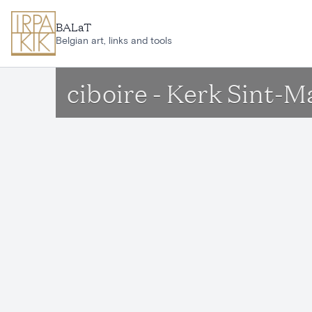
Aller au contenu principal
BALaT
Belgian art, links and tools
ciboire - Kerk Sint-M