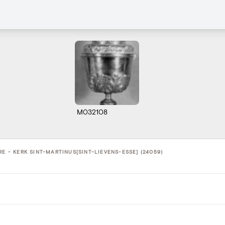
M032108
RE - KERK SINT-MARTINUS[SINT-LIEVENS-ESSE] (24059)