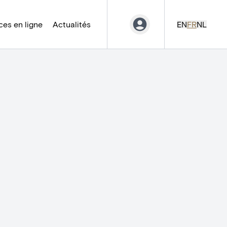
es en ligne
Actualités
EN
FR
NL