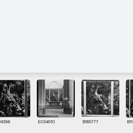
24356
E034510
B185777
B1