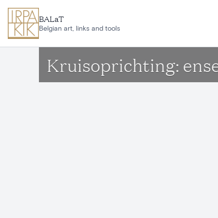
Aller au contenu principal
BALaT
Belgian art, links and tools
Kruisoprichting: en