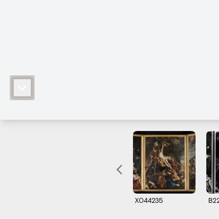
X044235
B2