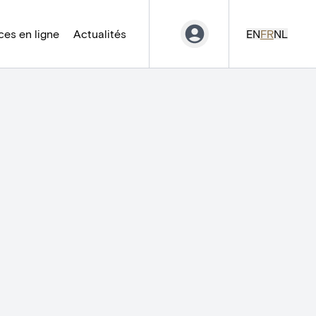
es en ligne
Actualités
EN
FR
NL