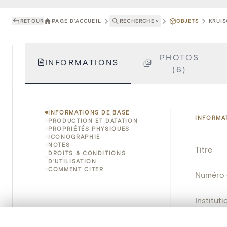
RETOUR
PAGE D'ACCUEIL
RECHERCHE
˅
OBJETS
KRUIS
PHOTOS
INFORMATIONS
(6)
INFORMATIONS DE BASE
INFORMA
PRODUCTION ET DATATION
PROPRIÉTÉS PHYSIQUES
ICONOGRAPHIE
NOTES
Titre
DROITS & CONDITIONS
D'UTILISATION
COMMENT CITER
Numéro 
Instituti
0/50 photos
Lieu
SÉLECTION À COMPARER