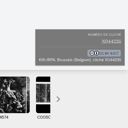
NUMÉRO DE CLICHÉ
X044235
CC BY 4.0
KIK-IRPA, Brussels (Belgium), cliché X044235
14574
C005015