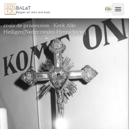
Aller au contenu principal
BALaT
FR
˅
Belgian art, links and tools
croix de procession - Kerk Alle
Heiligen[Nederzwalm-Hermelgem]