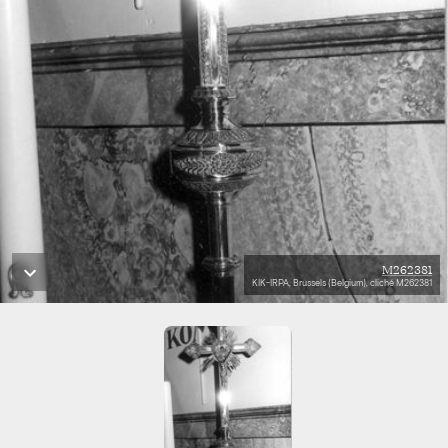
M262381
KIK-IRPA, Brussels (Belgium), cliché M262381