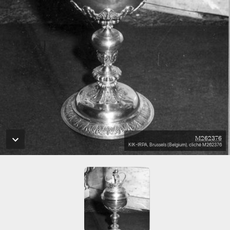
M262376
KIK-IRPA, Brussels (Belgium), cliché M262376