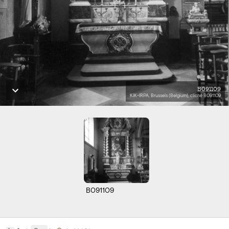
B091109
KIK-IRPA, Brussels (Belgium), cliché B091109
B091109