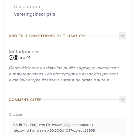
Description
vereringsinscriptie
DROITS & CONDITIONS D'UTILISATION
Métadonnées
CC0
Cette dédicace au domaine public s'applique uniquement
aux métadonnées. Les photographies associées peuvent
avoir leur propre licence ou statut de droits d'auteur.
COMMENT CITER
Citation
KIK-IRPA. (1991). 
van O.L.Vrouw
 [Object metadata]. 
https://hdl.handle.net/20.500.14037/object.23958