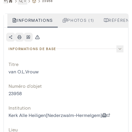
˅
23958
INFORMATIONS
PHOTOS (1)
RÉFÉRENC
INFORMATIONS DE BASE
Titre
van O.L.Vrouw
Numéro d'objet
23958
Institution
Kerk Alle Heiligen[Nederzwalm-Hermelgem]
Lieu