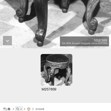
M257859
KIK-IRPA, Brussels (Belgium), cliché M257859
M257859
˅
23946