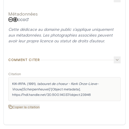
Métadonnées
CC0
Cette dédicace au domaine public s'applique uniquement
aux métadonnées. Les photographies associées peuvent
avoir leur propre licence ou statut de droits d'auteur.
COMMENT CITER
Citation
KIK-IRPA. (1991). 
tabouret de choeur - Kerk Onze-Lieve-
Vrouw[Scherpenheuvel]
 [Object metadata]. 
https://hdl.handle.net/20.500.14037/object.23946
Copier la citation