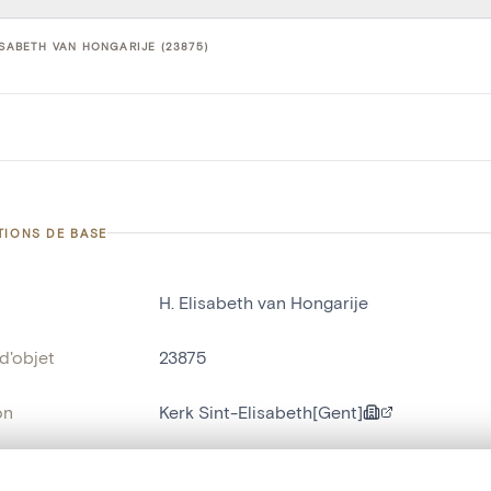
ISABETH VAN HONGARIJE (23875)
TIONS DE BASE
H. Elisabeth van Hongarije
d'objet
23875
on
Kerk Sint-Elisabeth[Gent]
Gand[localité]