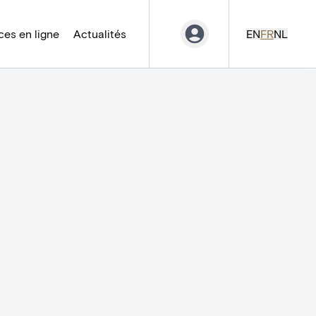
es en ligne
Actualités
EN
FR
NL