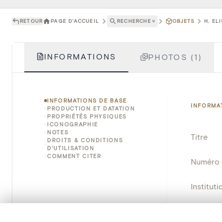
RETOUR
PAGE D'ACCUEIL
RECHERCHE
˅
OBJETS
H. EL
INFORMATIONS
PHOTOS (1)
INFORMATIONS DE BASE
INFORMA
PRODUCTION ET DATATION
PROPRIÉTÉS PHYSIQUES
ICONOGRAPHIE
NOTES
Titre
DROITS & CONDITIONS
D'UTILISATION
COMMENT CITER
Numéro 
Instituti
Lieu
0/50 photos
SÉLECTION À COMPARER