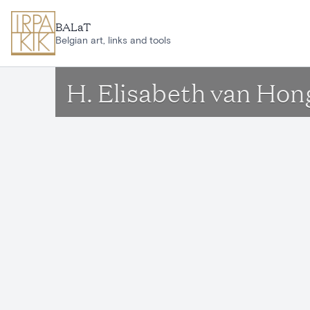
Aller au contenu principal
BALaT
Belgian art, links and tools
H. Elisabeth van Hon