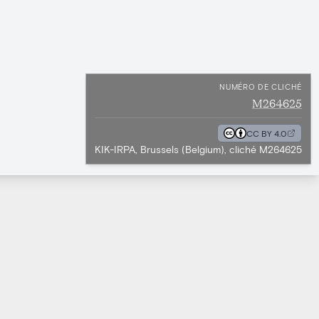
NUMÉRO DE CLICHÉ
M264625
CC BY 4.0
KIK-IRPA, Brussels (Belgium), cliché M264625