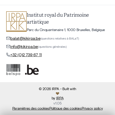
Institut royal du Patrimoine
artistique
Parc du Cinquantenaire 1, 1000 Bruxelles, Belgique
balat@kikirpa.be
(questions relatives à BALaT)
info@kikirpa.be
(questions générales)
+32 (0)2 739 67 11
©
2026
IRPA
- Built with
by
IRPA
v
1.05
Paramètres des cookies
Politique des cookies
Privacy policy