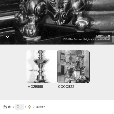
M029668
KIK-IRPA, Brussels (Belgium), cliché M029668
M029668
C000822
˅
23854