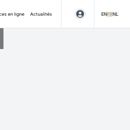
es en ligne
Actualités
EN
FR
NL