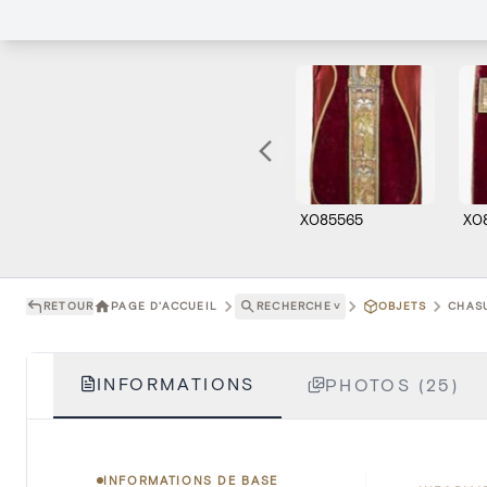
X085565
X0
RETOUR
PAGE D'ACCUEIL
RECHERCHE
˅
OBJETS
CHASU
INFORMATIONS
PHOTOS (25)
INFORMATIONS DE BASE