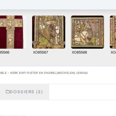
85566
X085567
X085568
X0
BLE - KERK SINT-PIETER EN PAUWEL[MECHELEN] (23834)
DOSSIERS (2)