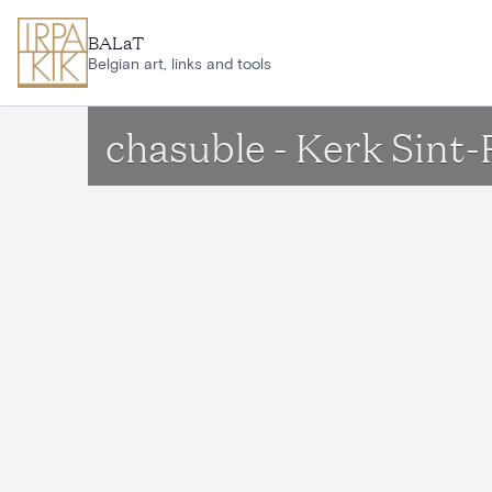
Aller au contenu principal
BALaT
Belgian art, links and tools
chasuble - Kerk Sint