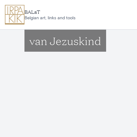
Aller au contenu principal
BALaT
Belgian art, links and tools
van Jezuskind