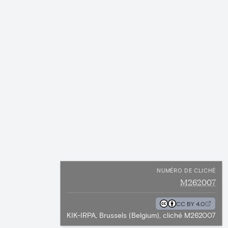
NUMÉRO DE CLICHÉ
M262007
CC BY 4.0
KIK-IRPA, Brussels (Belgium), cliché M262007