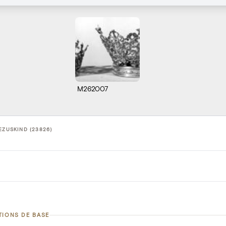
M262007
EZUSKIND (23826)
TIONS DE BASE