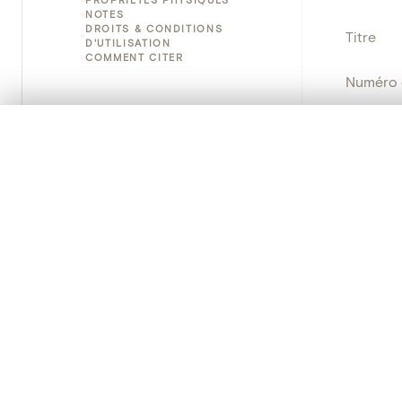
NOTES
DROITS & CONDITIONS
Titre
D'UTILISATION
COMMENT CITER
Numéro 
Instituti
0/50 photos
SÉLECTION À COMPARER
Alignez vos images pour les comparer côte à cô
Lieu
Vous pouvez rouvrir cette sélection à tout moment via « 
Nom d'o
Votre sélection à comparer es
Persisten
Tout effacer
PRODUCT