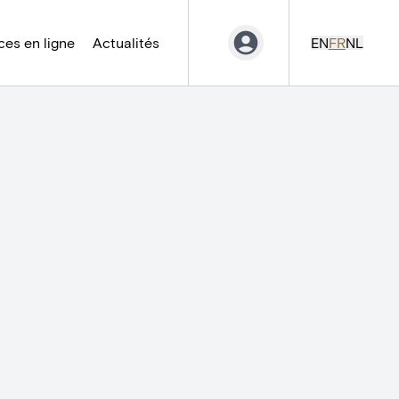
es en ligne
Actualités
EN
FR
NL