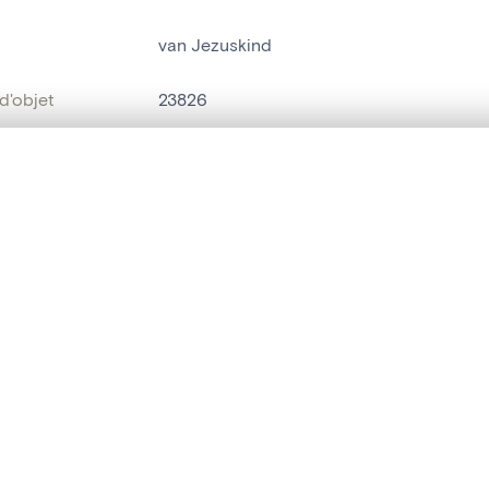
van Jezuskind
d'objet
23826
on
Kerk Onze-Lieve-Vrouw[Scherpenheuvel]
te, en superposition ou avec un rideau coulissant — avec zoom et dép
Scherpenheuvel
Ma sélection » dans le menu.
bjet
couronne[parure]
t vide. Ajoutez des photos depuis les résultats de recherche ou les p
t identifier
hdl:20.500.14037/object.23826
ION ET DATATION