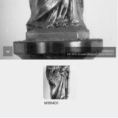
M191401
KIK-IRPA, Brussels (Belgium), cliché M191401
M191401