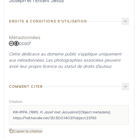
Joseph et l'Enfant Jésus
DROITS & CONDITIONS D'UTILISATION
Métadonnées
CC0
Cette dédicace au domaine public s'applique uniquement
aux métadonnées. Les photographies associées peuvent
avoir leur propre licence ou statut de droits d'auteur.
COMMENT CITER
Citation
KIK-IRPA. (1991). 
H. Jozef met Jezuskind
 [Object metadata]. 
https://hdl.handle.net/20.500.14037/object.23793
Copier la citation