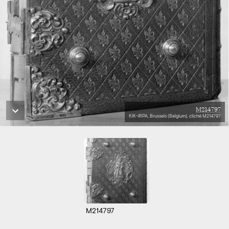
M214797
KIK-IRPA, Brussels (Belgium), cliché M214797
M214797