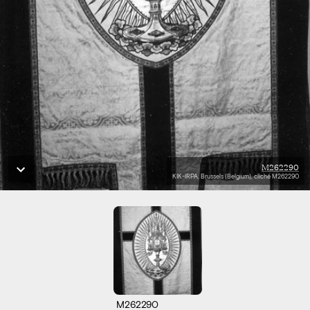
M262290
KIK-IRPA, Brussels (Belgium), cliché M262290
M262290