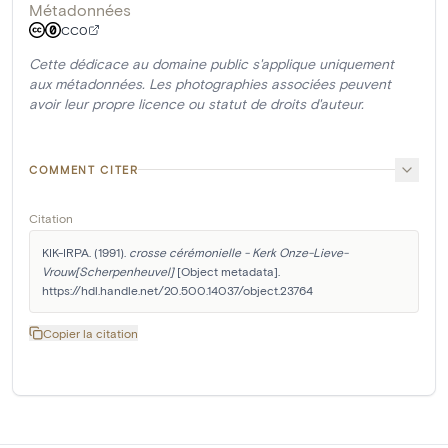
Métadonnées
CC0
Cette dédicace au domaine public s'applique uniquement
aux métadonnées. Les photographies associées peuvent
avoir leur propre licence ou statut de droits d'auteur.
COMMENT CITER
Citation
KIK-IRPA. (1991). 
crosse cérémonielle - Kerk Onze-Lieve-
Vrouw[Scherpenheuvel]
 [Object metadata]. 
https://hdl.handle.net/20.500.14037/object.23764
Copier la citation