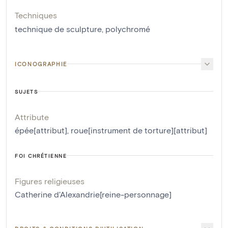
Techniques
technique de sculpture
,
polychromé
ICONOGRAPHIE
SUJETS
Attribute
épée[attribut]
,
roue[instrument de torture][attribut]
FOI CHRÉTIENNE
Figures religieuses
Catherine d'Alexandrie[reine-personnage]