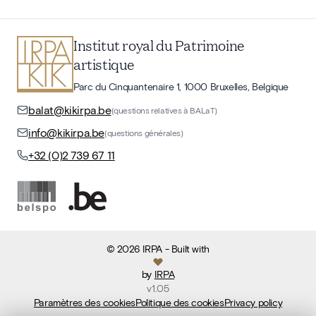
Institut royal du Patrimoine
artistique
Parc du Cinquantenaire 1, 1000 Bruxelles, Belgique
balat@kikirpa.be
(questions relatives à BALaT)
info@kikirpa.be
(questions générales)
+32 (0)2 739 67 11
©
2026
IRPA
- Built with
by
IRPA
v
1.05
Paramètres des cookies
Politique des cookies
Privacy policy