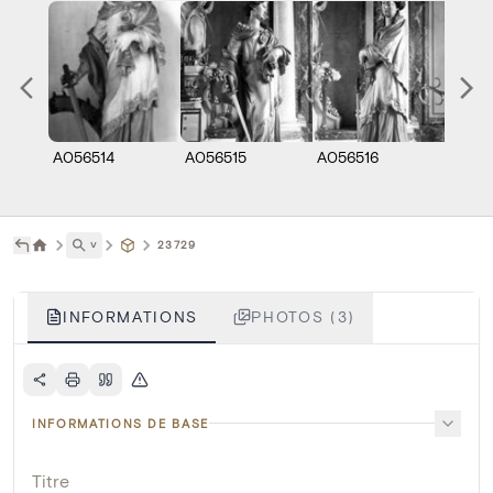
A056514
A056515
A056516
˅
23729
INFORMATIONS
PHOTOS (3)
INFORMATIONS DE BASE
Titre