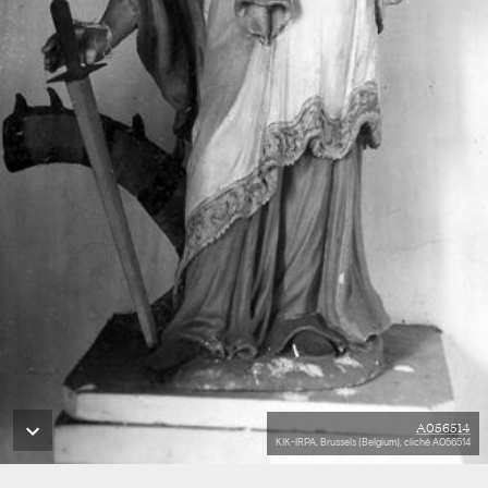
A056514
KIK-IRPA, Brussels (Belgium), cliché A056514