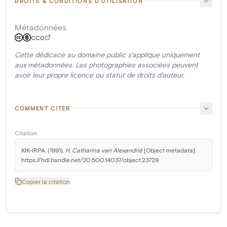
DROITS & CONDITIONS D'UTILISATION
Métadonnées
CC0
Cette dédicace au domaine public s'applique uniquement
aux métadonnées. Les photographies associées peuvent
avoir leur propre licence ou statut de droits d'auteur.
COMMENT CITER
Citation
KIK-IRPA. (1991). 
H. Catharina van Alexandrië
 [Object metadata]. 
https://hdl.handle.net/20.500.14037/object.23729
Copier la citation