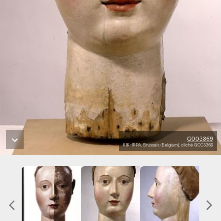
G003369
KIK-IRPA, Brussels (Belgium), cliché G003369