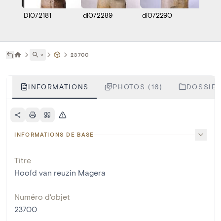
Di072181
di072289
di072290
di072
˅
23700
INFORMATIONS
PHOTOS (16)
DOSSIER
INFORMATIONS DE BASE
Titre
Hoofd van reuzin Magera
Numéro d'objet
23700