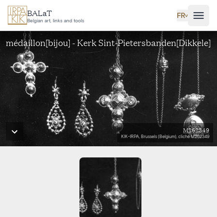
Aller au contenu principal
BALaT
FR
˅
Belgian art, links and tools
médaillon[bijou] - Kerk Sint-Pietersbanden[Dikkele]
M262349
KIK-IRPA, Brussels (Belgium), cliché M262349