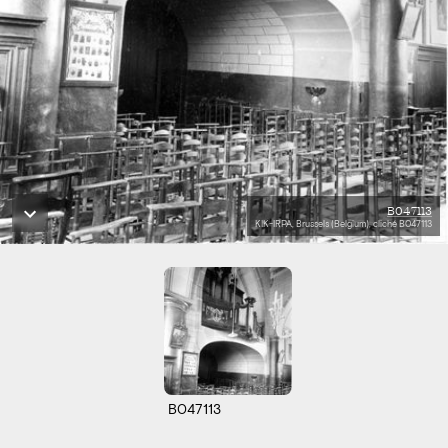
B047113
KIK-IRPA, Brussels (Belgium), cliché B047113
B047113