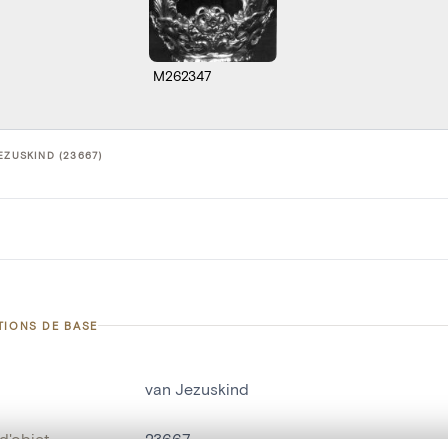
M262347
EZUSKIND (23667)
TIONS DE BASE
van Jezuskind
d'objet
23667