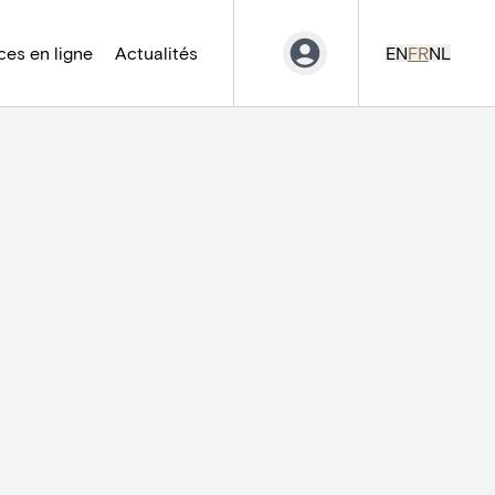
es en ligne
Actualités
EN
FR
NL