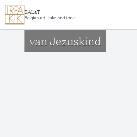
Aller au contenu principal
BALaT
Belgian art, links and tools
van Jezuskind