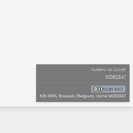
NUMÉRO DE CLICHÉ
M262347
CC BY 4.0
KIK-IRPA, Brussels (Belgium), cliché M262347