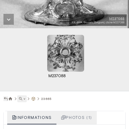
M237088
KIK-IRPA, Brussels (Belgium), cliché M237088
M237088
˅
23665
INFORMATIONS
PHOTOS (1)