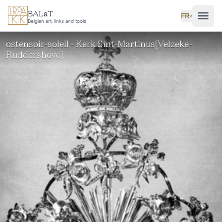
Aller au contenu principal
BALaT
FR
˅
Belgian art, links and tools
ostensoir-soleil - Kerk Sint-Martinus[Velzeke-
Ruddershove]