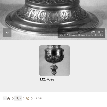
M237092
KIK-IRPA, Brussels (Belgium), cliché M237092
M237092
˅
23651