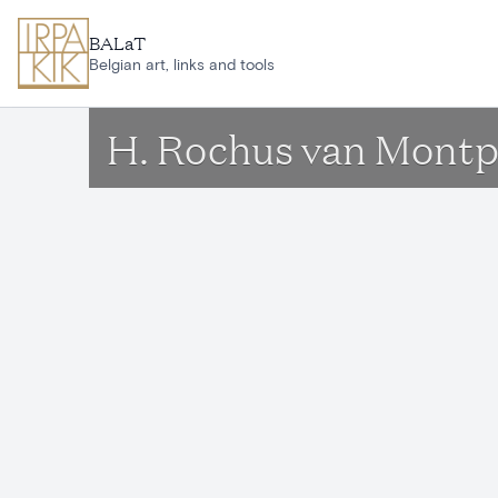
Aller au contenu principal
BALaT
Belgian art, links and tools
H. Rochus van Montpe