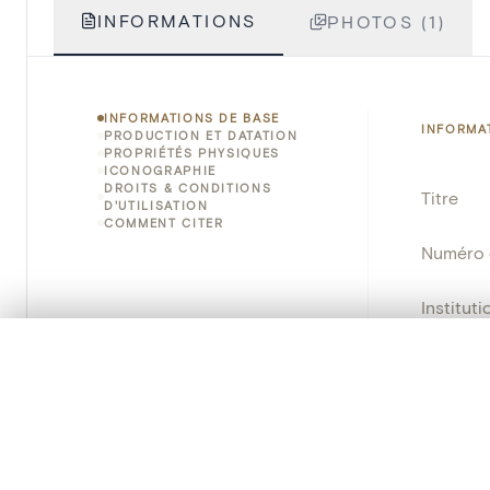
INFORMATIONS
PHOTOS (1)
INFORMATIONS DE BASE
INFORMA
PRODUCTION ET DATATION
PROPRIÉTÉS PHYSIQUES
ICONOGRAPHIE
DROITS & CONDITIONS
Titre
D'UTILISATION
COMMENT CITER
Numéro 
Instituti
0/50 photos
SÉLECTION À COMPARER
Lieu
Alignez vos images pour les comparer côte à cô
Nom d'o
Vous pouvez rouvrir cette sélection à tout moment via « 
Persisten
Votre sélection à comparer es