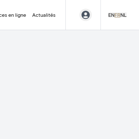
es en ligne
Actualités
EN
FR
NL