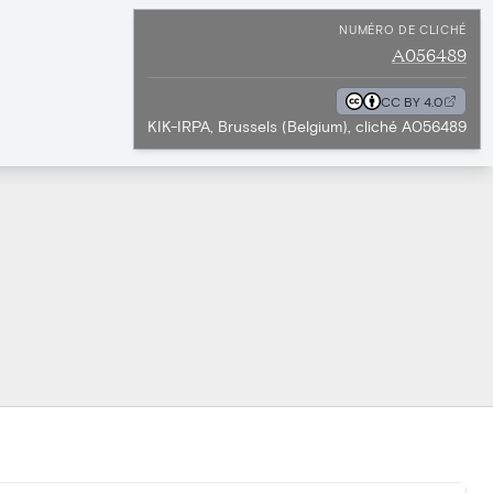
NUMÉRO DE CLICHÉ
A056489
CC BY 4.0
KIK-IRPA, Brussels (Belgium), cliché A056489