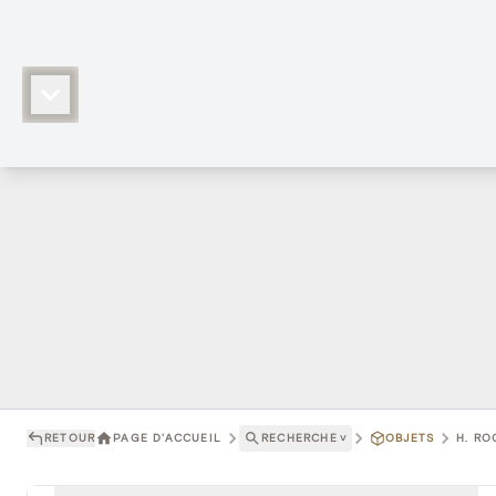
RETOUR
PAGE D'ACCUEIL
RECHERCHE
˅
OBJETS
H. RO