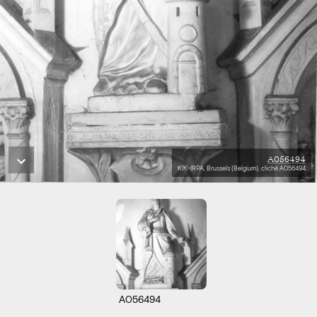
A056494
KIK-IRPA, Brussels (Belgium), cliché A056494
A056494