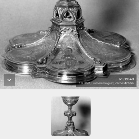
M219149
KIK-IRPA, Brussels (Belgium), cliché M219149