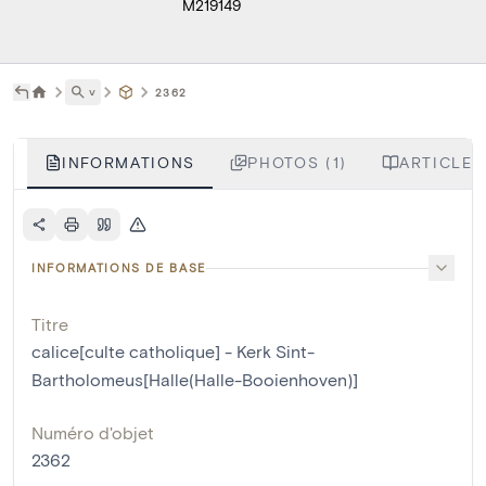
M219149
˅
2362
INFORMATIONS
PHOTOS (1)
ARTICLES
INFORMATIONS DE BASE
Titre
calice[culte catholique] - Kerk Sint-
Bartholomeus[Halle(Halle-Booienhoven)]
Numéro d'objet
2362