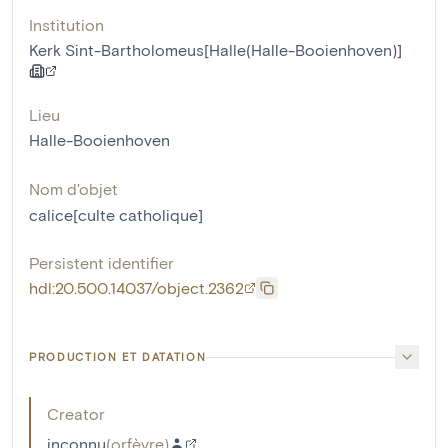
Institution
Kerk Sint-Bartholomeus[Halle(Halle-Booienhoven)]
Lieu
Halle-Booienhoven
Nom d'objet
calice[culte catholique]
Persistent identifier
hdl:20.500.14037/object.2362
PRODUCTION ET DATATION
Creator
inconnu
(
orfèvre
)