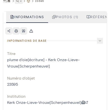
˅
23595
INFORMATIONS
PHOTOS (1)
RÉFÉRENC
INFORMATIONS DE BASE
Titre
plume d'oie[écriture] - Kerk Onze-Lieve-
Vrouw[Scherpenheuvel]
Numéro d'objet
23595
Institution
Kerk Onze-Lieve-Vrouw[Scherpenheuvel]