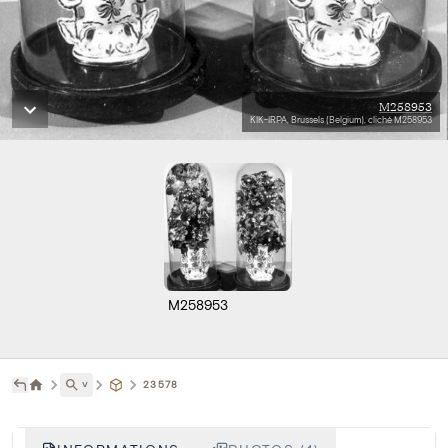
M258953
KIK-IRPA, Brussels (Belgium), cliché M258953
M258953
˅
23578