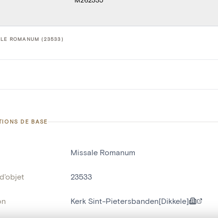
ALE ROMANUM (23533)
TIONS DE BASE
Missale Romanum
d'objet
23533
on
Kerk Sint-Pietersbanden[Dikkele]