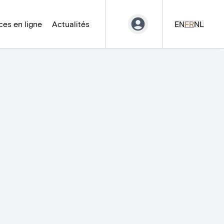
es en ligne
Actualités
EN
FR
NL