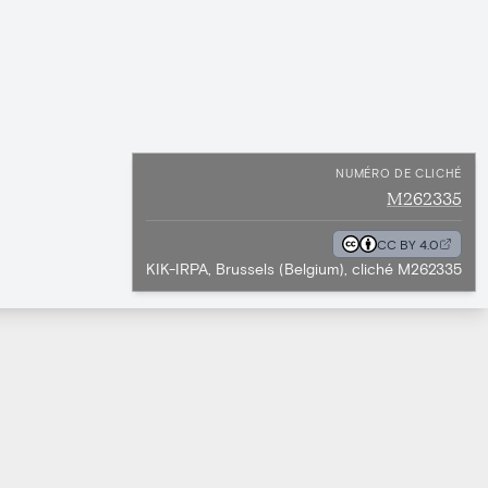
NUMÉRO DE CLICHÉ
M262335
CC BY 4.0
KIK-IRPA, Brussels (Belgium), cliché M262335