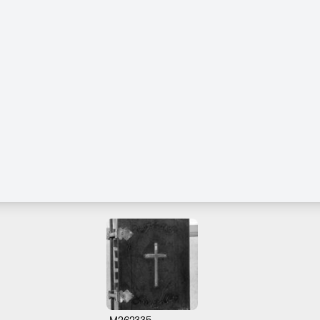
M262335