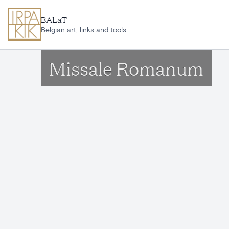
Aller au contenu principal
BALaT
Belgian art, links and tools
Missale Romanum