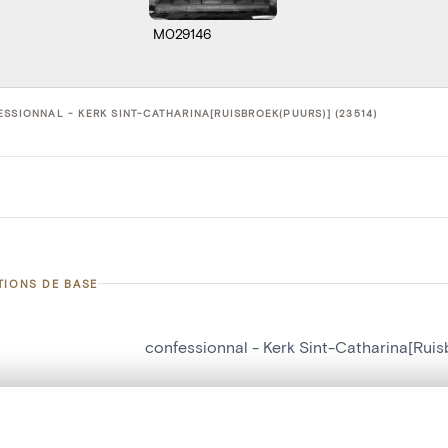
M029146
SSIONNAL - KERK SINT-CATHARINA[RUISBROEK(PUURS)] (23514)
TIONS DE BASE
confessionnal - Kerk Sint-Catharina[Ruis
d'objet
23514
on
Kerk Sint-Catharina[Ruisbroek(Puurs)]