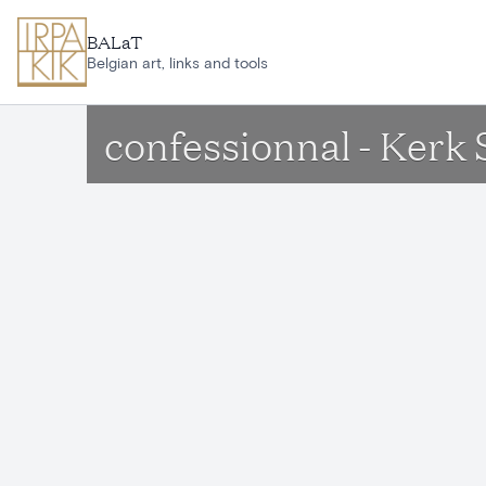
Aller au contenu principal
BALaT
Belgian art, links and tools
confessionnal - Kerk