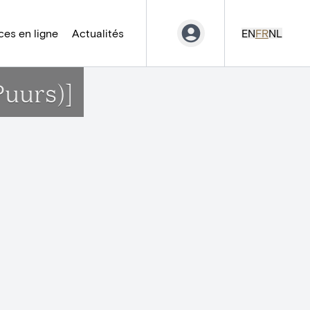
es en ligne
Actualités
EN
FR
NL
Puurs)]