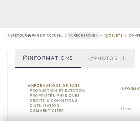
RETOUR
PAGE D'ACCUEIL
RECHERCHE
˅
OBJETS
CONFE
INFORMATIONS
PHOTOS (1)
INFORMATIONS DE BASE
INFORMA
PRODUCTION ET DATATION
PROPRIÉTÉS PHYSIQUES
DROITS & CONDITIONS
D'UTILISATION
Titre
COMMENT CITER
Numéro 
0/50 photos
SÉLECTION À COMPARER
Instituti