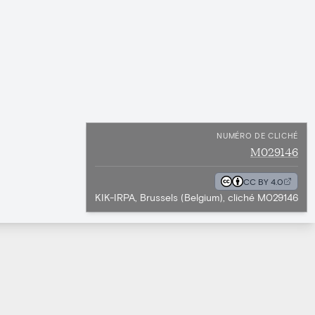
NUMÉRO DE CLICHÉ
M029146
CC BY 4.0
KIK-IRPA, Brussels (Belgium), cliché M029146