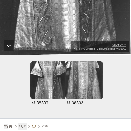
M138392
KIK-IRPA, Brussels (Belgium), cliché M138392
M138392
M138393
˅
235