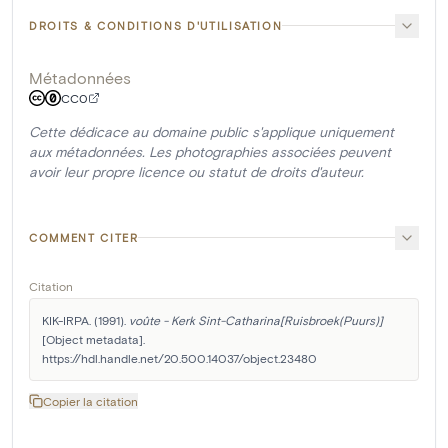
DROITS & CONDITIONS D'UTILISATION
Métadonnées
CC0
Cette dédicace au domaine public s'applique uniquement
aux métadonnées. Les photographies associées peuvent
avoir leur propre licence ou statut de droits d'auteur.
COMMENT CITER
Citation
KIK-IRPA. (1991). 
voûte - Kerk Sint-Catharina[Ruisbroek(Puurs)]
[Object metadata]. 
https://hdl.handle.net/20.500.14037/object.23480
Copier la citation