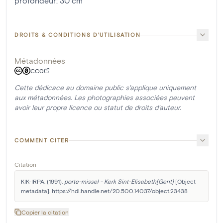
profondeur
:
30
cm
DROITS & CONDITIONS D'UTILISATION
Métadonnées
CC0
Cette dédicace au domaine public s'applique uniquement
aux métadonnées. Les photographies associées peuvent
avoir leur propre licence ou statut de droits d'auteur.
COMMENT CITER
Citation
KIK-IRPA. (1991). 
porte-missel - Kerk Sint-Elisabeth[Gent]
 [Object 
metadata]. https://hdl.handle.net/20.500.14037/object.23438
Copier la citation