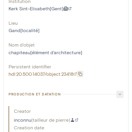
Institution
Kerk Sint-Elisabeth[Gent]
Lieu
Gand[localité]
Nom d'objet
chapiteau[élément d'architecture]
Persistent identifier
hdl:20.500.14037/object.23418
PRODUCTION ET DATATION
Creator
inconnu
(
tailleur de pierre
)
Creation date