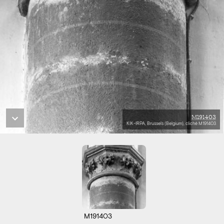
M191403
KIK-IRPA, Brussels (Belgium), cliché M191403
M191403