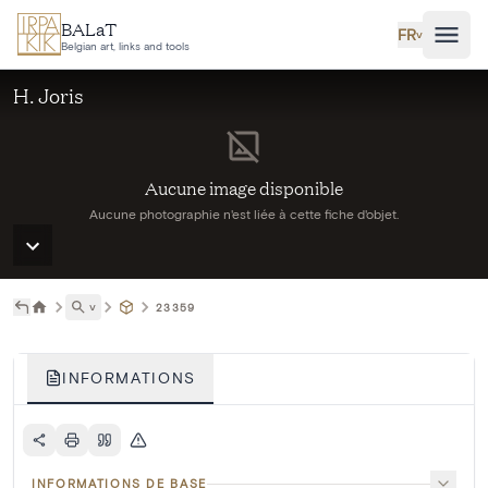
Aller au contenu principal
BALaT
FR
˅
Belgian art, links and tools
H. Joris
Aucune image disponible
Aucune photographie n'est liée à cette fiche d'objet.
˅
23359
INFORMATIONS
INFORMATIONS DE BASE