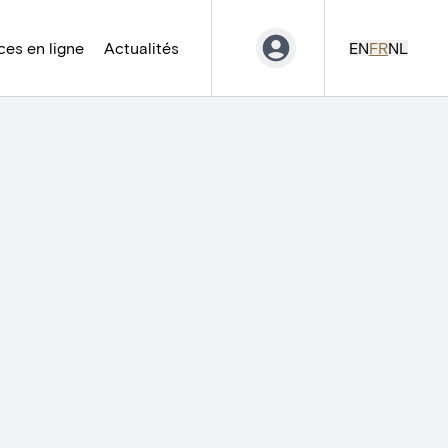
es en ligne
Actualités
EN
FR
NL