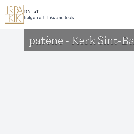
Aller au contenu principal
BALaT
Belgian art, links and tools
patène - Kerk Sint-Ba