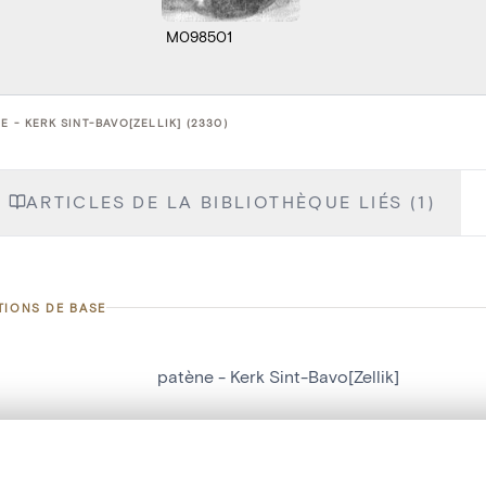
M098501
E - KERK SINT-BAVO[ZELLIK] (2330)
ARTICLES DE LA BIBLIOTHÈQUE LIÉS (1)
TIONS DE BASE
patène - Kerk Sint-Bavo[Zellik]
d'objet
2330
on
Kerk Sint-Bavo[Zellik]