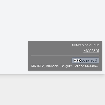
NUMÉRO DE CLICHÉ
M098501
CC BY 4.0
KIK-IRPA, Brussels (Belgium), cliché M098501