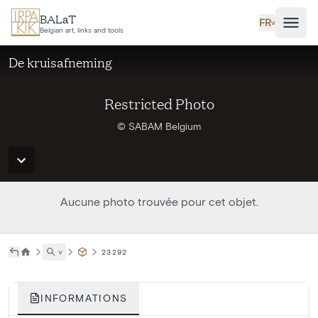
Aller au contenu principal
BALaT
FR
˅
Belgian art, links and tools
De kruisafneming
Restricted Photo
© SABAM Belgium
Aucune photo trouvée pour cet objet.
˅
23292
INFORMATIONS