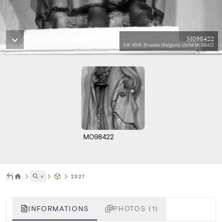
M098422
KIK-IRPA, Brussels (Belgium), cliché M098422
M098422
˅
2327
INFORMATIONS
PHOTOS (1)