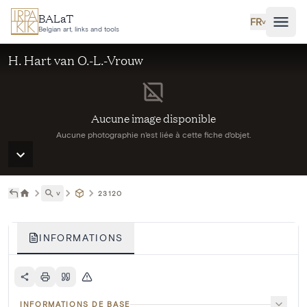
Aller au contenu principal
BALaT
FR
˅
Belgian art, links and tools
H. Hart van O.-L.-Vrouw
Aucune image disponible
Aucune photographie n'est liée à cette fiche d'objet.
˅
23120
INFORMATIONS
INFORMATIONS DE BASE