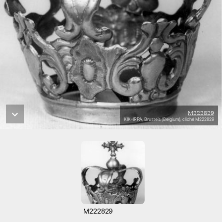
M222829
KIK-IRPA, Brussels (Belgium), cliché M222829
M222829