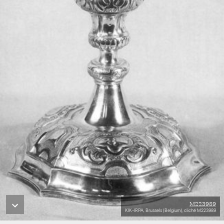
M223989
KIK-IRPA, Brussels (Belgium), cliché M223989