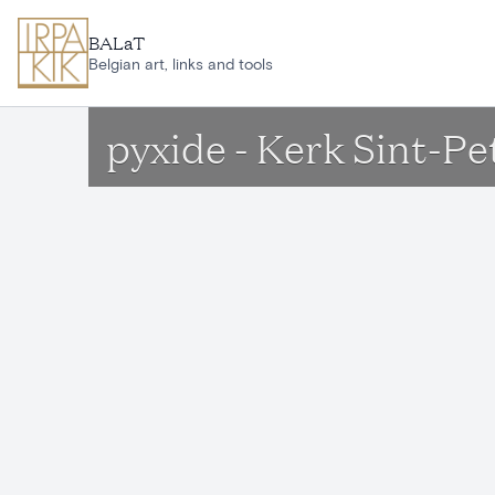
Aller au contenu principal
BALaT
Belgian art, links and tools
pyxide - Kerk Sint-P