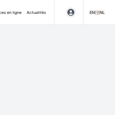
es en ligne
Actualités
EN
FR
NL