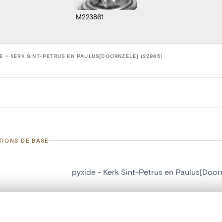
M223861
E - KERK SINT-PETRUS EN PAULUS[DOORNZELE] (22985)
TIONS DE BASE
pyxide - Kerk Sint-Petrus en Paulus[Door
d'objet
22985
on
Kerk Sint-Petrus en Paulus[Doornzele]