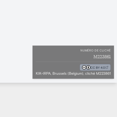
NUMÉRO DE CLICHÉ
M223861
CC BY 4.0
KIK-IRPA, Brussels (Belgium), cliché M223861