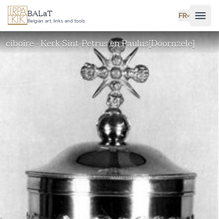
Aller au contenu principal
BALaT
FR
˅
Belgian art, links and tools
ciboire - Kerk Sint-Petrus en Paulus[Doornzele]