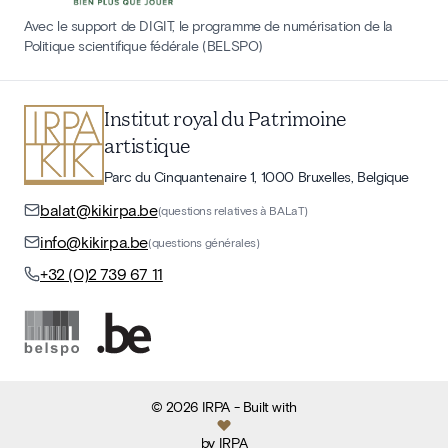
Avec le support de DIGIT, le programme de numérisation de la
Politique scientifique fédérale (BELSPO)
Institut royal du Patrimoine
artistique
Parc du Cinquantenaire 1, 1000 Bruxelles, Belgique
balat@kikirpa.be
(questions relatives à BALaT)
info@kikirpa.be
(questions générales)
+32 (0)2 739 67 11
©
2026
IRPA
- Built with
by
IRPA