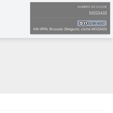
NUMÉRO DE CLICHÉ
M023433
CC BY 4.0
KIK-IRPA, Brussels (Belgium), cliché M023433