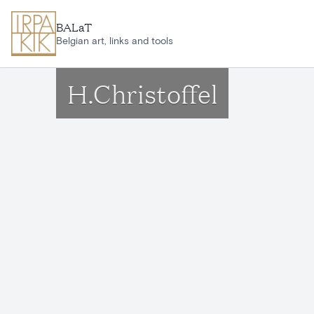
Aller au contenu principal
BALaT
Belgian art, links and tools
H.Christoffel