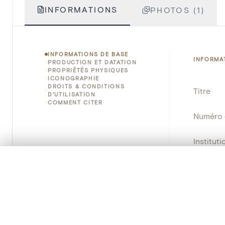
INFORMATIONS
PHOTOS (1)
INFORMATIONS DE BASE
INFORMA
PRODUCTION ET DATATION
PROPRIÉTÉS PHYSIQUES
ICONOGRAPHIE
DROITS & CONDITIONS
Titre
D'UTILISATION
COMMENT CITER
Numéro 
Instituti
0/50 photos
SÉLECTION À COMPARER
Lieu
Alignez vos images pour les comparer côte à cô
Nom d'o
Vous pouvez rouvrir cette sélection à tout moment via « 
Persisten
Votre sélection à comparer es