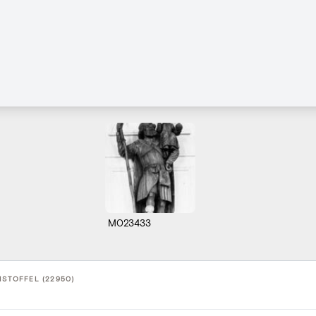
M023433
ISTOFFEL (22950)