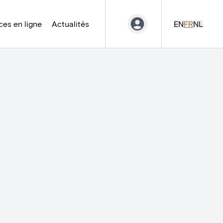
es en ligne
Actualités
EN
FR
NL