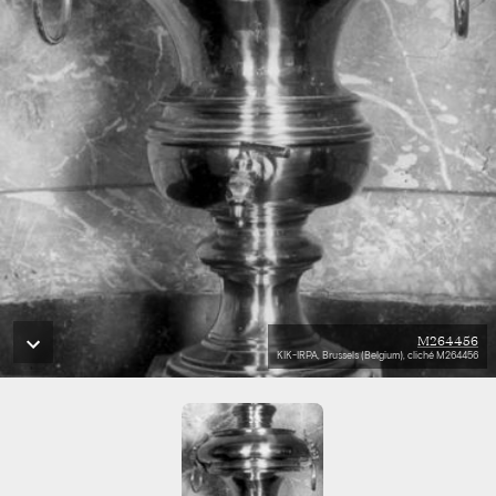
M264456
KIK-IRPA, Brussels (Belgium), cliché M264456