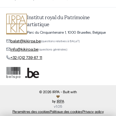
Institut royal du Patrimoine
artistique
Parc du Cinquantenaire 1, 1000 Bruxelles, Belgique
balat@kikirpa.be
(questions relatives à BALaT)
info@kikirpa.be
(questions générales)
+32 (0)2 739 67 11
©
2026
IRPA
- Built with
by
IRPA
v
1.05
Paramètres des cookies
Politique des cookies
Privacy policy