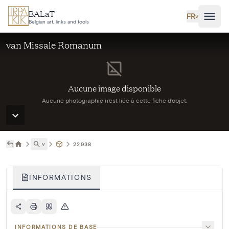
Aller au contenu principal
BALaT
FR
˅
Belgian art, links and tools
van Missale Romanum
Aucune image disponible
Aucune photographie n'est liée à cette fiche d'objet.
˅
22938
INFORMATIONS
INFORMATIONS DE BASE