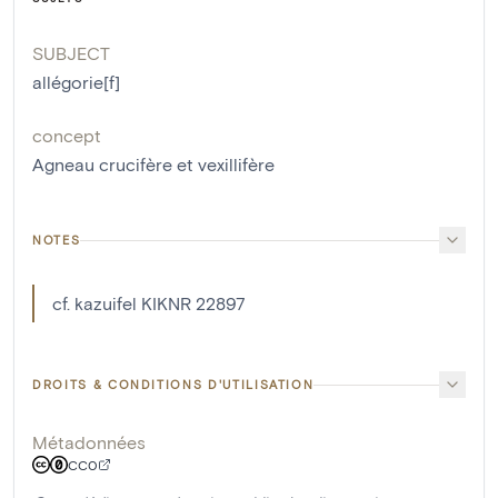
SUBJECT
allégorie[f]
concept
Agneau crucifère et vexillifère
NOTES
cf. kazuifel KIKNR 22897
DROITS & CONDITIONS D'UTILISATION
Métadonnées
CC0