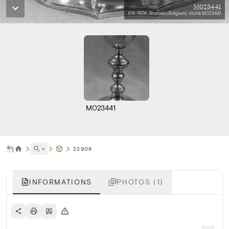
M023441
KIK-IRPA, Brussels (Belgium), cliché M023441
M023441
˅
22908
INFORMATIONS
PHOTOS (1)