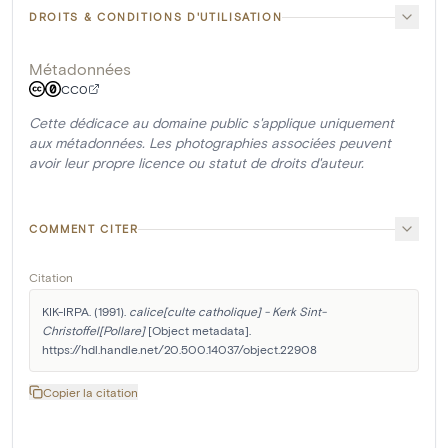
DROITS & CONDITIONS D'UTILISATION
Métadonnées
CC0
Cette dédicace au domaine public s'applique uniquement
aux métadonnées. Les photographies associées peuvent
avoir leur propre licence ou statut de droits d'auteur.
COMMENT CITER
Citation
KIK-IRPA. (1991). 
calice[culte catholique] - Kerk Sint-
Christoffel[Pollare]
 [Object metadata]. 
https://hdl.handle.net/20.500.14037/object.22908
Copier la citation