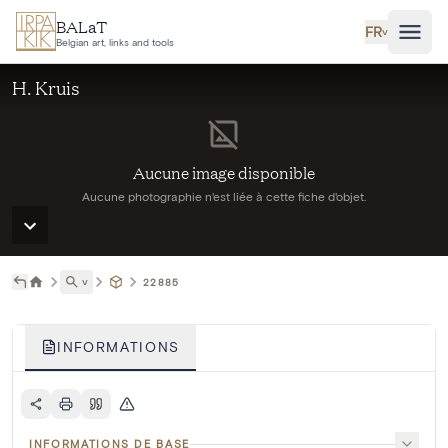
Aller au contenu principal
BALaT
FR
˅
Belgian art, links and tools
H. Kruis
Aucune image disponible
Aucune photographie n'est liée à cette fiche d'objet.
˅
22885
INFORMATIONS
INFORMATIONS DE BASE