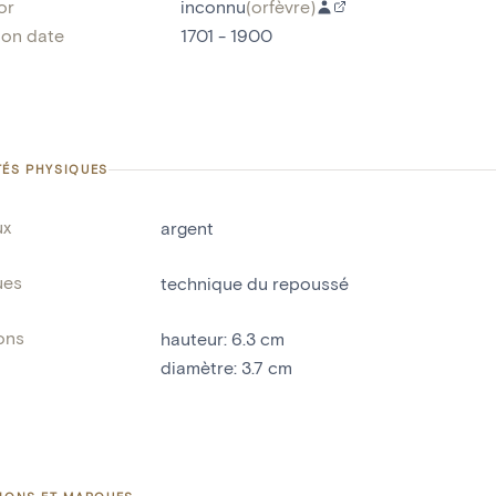
or
inconnu
(
orfèvre
)
ion date
1701 - 1900
TÉS PHYSIQUES
ux
argent
ues
technique du repoussé
ons
hauteur
:
6.3
cm
diamètre
:
3.7
cm