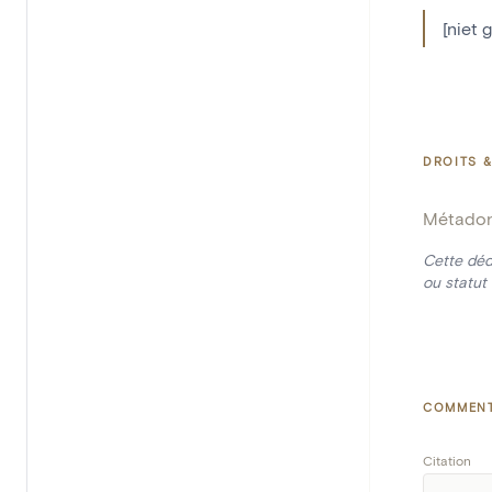
[niet 
DROITS &
Métado
Cette déd
ou statut 
COMMENT
Citation