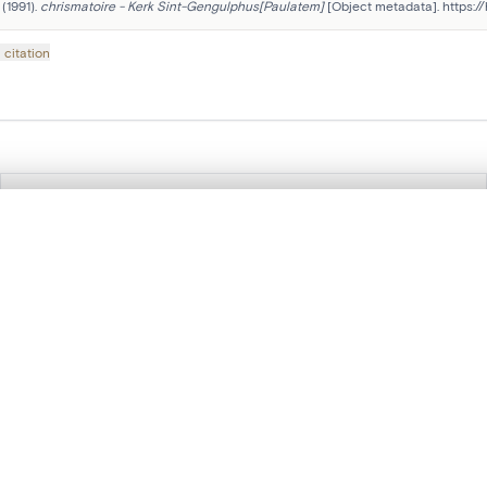
(1991). 
chrismatoire - Kerk Sint-Gengulphus[Paulatem]
 [Object metadata]. https:
 citation
Suivez-nous sur nos réseaux sociaux :
te, en superposition ou avec un rideau coulissant — avec zoom et dép
Ma sélection » dans le menu.
t vide. Ajoutez des photos depuis les résultats de recherche ou les p
Avec le support de DIGIT, le programme de numérisation de la