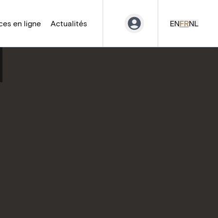
es en ligne
Actualités
EN
FR
NL