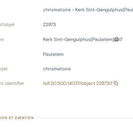
chrismatoire - Kerk Sint-Gengulphus[Pau
d'objet
22873
on
Kerk Sint-Gengulphus[Paulatem]
Paulatem
bjet
chrismatoire
t identifier
hdl:20.500.14037/object.22873
ION ET DATATION