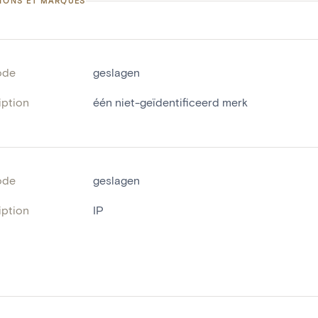
TIONS ET MARQUES
ode
geslagen
iption
één niet-geïdentificeerd merk
ode
geslagen
iption
IP