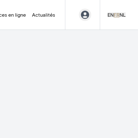
es en ligne
Actualités
EN
FR
NL