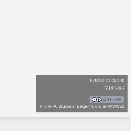
NUMÉRO DE CLICHÉ
M194392
CC BY 4.0
KIK-IRPA, Brussels (Belgium), cliché M194392