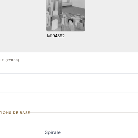
M194392
LE (22838)
TIONS DE BASE
Spirale