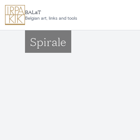
Aller au contenu principal
BALaT
Belgian art, links and tools
Spirale