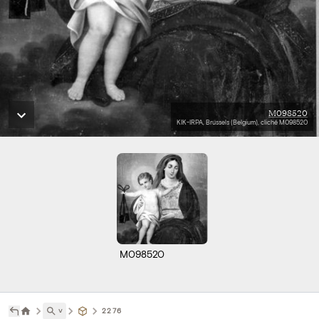
M098520
KIK-IRPA, Brussels (Belgium), cliché M098520
M098520
˅
2276